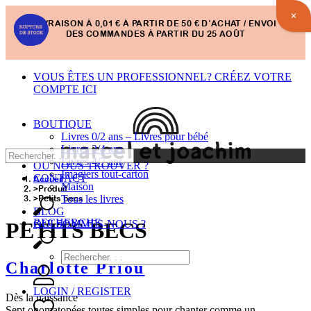
✕
LIVRAISON À 0,01 € À PARTIR DE 50 € D’ACHAT / ENVOI
DES COMMANDES À PARTIR DU 25 AOÛT
VOUS ÊTES UN PROFESSIONNEL? CRÉEZ VOTRE
COMPTE ICI
BOUTIQUE
Livres 0/2 ans – Livres pour bébé
Livres 2/4 ans
Livres 4/7 ans
OÙ NOUS TROUVER ?
Imagiers tout-carton
CONTACT
Accueil
Maison
Produit
Tous les livres
Petits becs
BLOG
RECHERCHE
QUI SOMMES-NOUS ?
PETITS BECS
Charlotte Priou
LOGIN / REGISTER
Dès la naissance
Sept onomatopées toutes simples pour chanter comme un