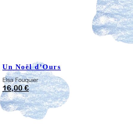
Un Noël d’Ours
Elsa Fouquier
16,00
€