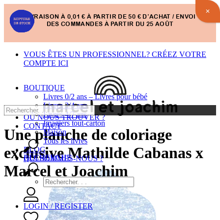
✕
LIVRAISON À 0,01 € À PARTIR DE 50 € D’ACHAT / ENVOI
DES COMMANDES À PARTIR DU 25 AOÛT
VOUS ÊTES UN PROFESSIONNEL? CRÉEZ VOTRE
COMPTE ICI
BOUTIQUE
Livres 0/2 ans – Livres pour bébé
Livres 2/4 ans
Livres 4/7 ans
OÙ NOUS TROUVER ?
Imagiers tout-carton
CONTACT
Une planche de coloriage
Maison
Tous les livres
exclusive Mathilde Cabanas x
BLOG
RECHERCHE
QUI SOMMES-NOUS ?
Marcel et Joachim
LOGIN / REGISTER